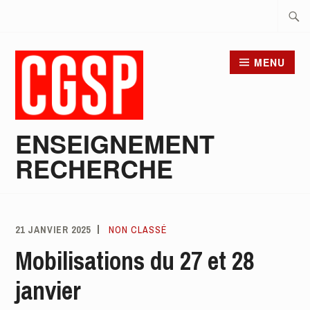
Skip
Searc
to
for:
content
MENU
ENSEIGNEMENT
RECHERCHE
21 JANVIER 2025
COMITÉ
NON CLASSÉ
CGSP
Mobilisations du 27 et 28
ER
janvier